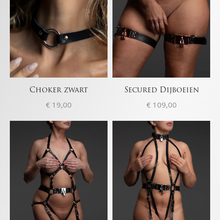
Choker zwart
Secured Dijboeien
€
19,00
€
109,00