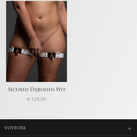
Secured Dijboeien Wit
€
125,00
VOYEURX