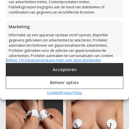
van advertenties meten, Contentprestaties meten,
Publieksgroepen begrijpen aan de hand van statistieken of
combinaties van gegevens uit verschillende bronnen.
Marketing
Informatie op een apparaat opslaan en/of openen, Beperkte
gegevens gebruiken om advertenties te selecteren, Profielen
aanmaken ten behoeve van gepersonaliseerde advertenties,
Profielen gebruiken voor de selectie van gepersonaliseerde
Secured Set Limited
Secured String
advertenties, Profielen aanmaken ter personalisatie van content,
Edition
Beheer 1410 leveranciers
Lees meer over deze doeleinden
€
139,00
Profielen gebruiken ter selectie van gepersonaliseerde content,
Diensten ontwikkelen en verbeteren, Beperkte gegevens gebruiken
€
439,00
€
389,00
Accepteren
om content te selecteren.
Beheer opties
Toepassingen
Altijd actief
Cookies
Privacy Policy
Gegevens uit andere gegevensbronnen met elkaar
matchen en combineren, Verschillende apparaten
linken, Apparaten identificeren op basis van
automatisch verzonden informatie.
Zorg dragen voor beveiliging, fraude