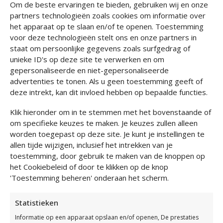
Om de beste ervaringen te bieden, gebruiken wij en onze
partners technologieën zoals cookies om informatie over
het apparaat op te slaan en/of te openen. Toestemming
voor deze technologieën stelt ons en onze partners in
staat om persoonlijke gegevens zoals surfgedrag of
unieke ID's op deze site te verwerken en om
gepersonaliseerde en niet-gepersonaliseerde
advertenties te tonen. Als u geen toestemming geeft of
deze intrekt, kan dit invloed hebben op bepaalde functies.
Klik hieronder om in te stemmen met het bovenstaande of
om specifieke keuzes te maken. Je keuzes zullen alleen
Secured Harnas
Secured
worden toegepast op deze site. Je kunt je instellingen te
Jarretelgordel
€
159,00
allen tijde wijzigen, inclusief het intrekken van je
€
119,00
toestemming, door gebruik te maken van de knoppen op
het Cookiebeleid of door te klikken op de knop
'Toestemming beheren' onderaan het scherm.
FINAL SET
Statistieken
Informatie op een apparaat opslaan en/of openen, De prestaties