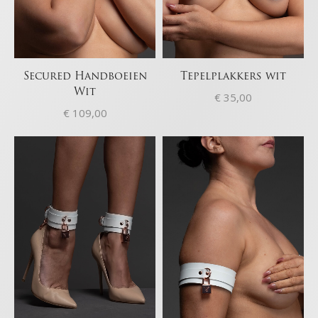
voorkomen en detecteren en fouten
Altijd actief
opsporen, Advertenties en content leveren
en tonen, Privacykeuzes opslaan en delen.
Secured Handboeien
Tepelplakkers wit
Wit
€
35,00
€
109,00