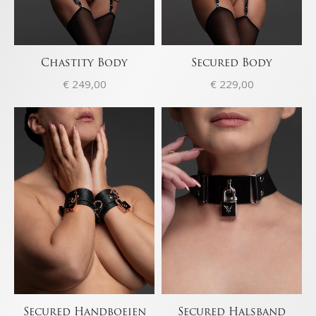
Chastity Body
Secured Body
€
249,00
€
229,00
Secured Handboeien
Secured Halsband