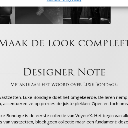
tie op een apparaat opslaan en/of openen, Beperkte gegevens gebruiken om
nties te selecteren, Profielen aanmaken ten behoeve van gepersonaliseerde
ties, Profielen gebruiken voor de selectie van gepersonaliseerde advertenties,
n aanmaken ter personalisatie van content, Profielen gebruiken ter selectie van
naliseerde content, Diensten ontwikkelen en verbeteren, Beperkte gegevens
en om content te selecteren.
Maak de look complee
ssingen
Alt
s uit andere gegevensbronnen met elkaar matchen en combineren,
llende apparaten linken, Apparaten identificeren op basis van automatisch
en informatie.
Designer Note
ragen voor beveiliging, fraude voorkomen en detecteren
ten opsporen, Advertenties en content leveren en tonen,
Melanie aan het woord over Luxe Bondage:
Alt
ykeuzes opslaan en delen.
vastzetten. Luxe Bondage doet het omgekeerde. De leren riempj
m, accentueren ze op precies de juiste plekken. Open en toch oms
xe Bondage is de eerste collectie van VoyeurX. Het begin van all
 van vastzetten, bleek geen collectie maar een fundament: deze vi