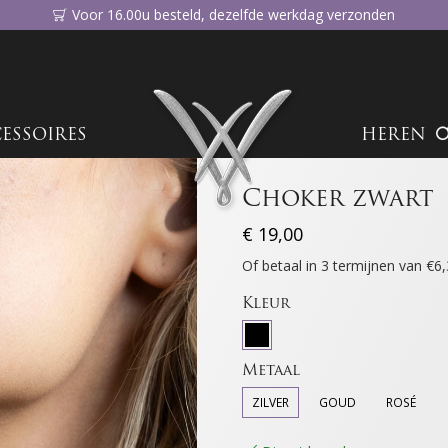
Voor 16.00u besteld, dezelfde werkdag verzonden
ESSOIRES
HEREN
Choker zwart
€
19,00
Of betaal in 3 termijnen van €
Kleur
Metaal
ZILVER
GOUD
ROSÉ