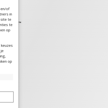
en.
 en/of
jde
ners in
 Nederland
site te
ustable Fit™
nties te
tails
bben op
e keuzes
 je
ing,
ikken op
en,