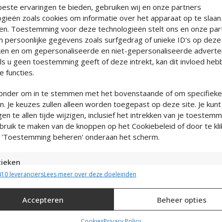
ook na uren dansen en beweg
este ervaringen te bieden, gebruiken wij en onze partners
ogieën zoals cookies om informatie over het apparaat op te slaan
Echt leer met suède binnenzi
en. Toestemming voor deze technologieën stelt ons en onze part
Ontworpen in eigen atelier in
m persoonlijke gegevens zoals surfgedrag of unieke ID's op deze 
Ruim verstelbaar vanwege Adj
en en om gepersonaliseerde en niet-gepersonaliseerde adverte
Verfijnde nikkelvrije metaal de
Als u geen toestemming geeft of deze intrekt, kan dit invloed he
 functies.
eronder om in te stemmen met het bovenstaande of om specifiek
. Je keuzes zullen alleen worden toegepast op deze site. Je kunt
ngen te allen tijde wijzigen, inclusief het intrekken van je toestemm
bruik te maken van de knoppen op het Cookiebeleid of door te kl
 'Toestemming beheren' onderaan het scherm.
tieken
10 leveranciers
Lees meer over deze doeleinden
tie op een apparaat opslaan en/of openen, De prestaties van advertenties met
prestaties meten, Publieksgroepen begrijpen aan de hand van statistieken of
ties van gegevens uit verschillende bronnen.
Accepteren
Beheer opties
ting
Cookies
Privacy Policy