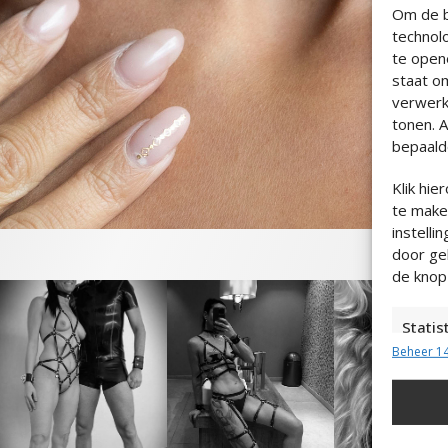
Om de b
technol
te open
staat o
verwerk
tonen. 
bepaalde
Klik hi
te maken
instelli
door ge
de knop
Statis
Beheer 14
Informa
Content
combina
Marke