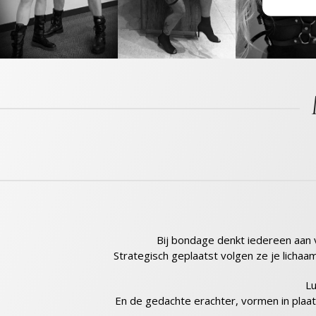
Informa
adverte
adverten
Profiele
geperso
gebruik
Toepa
Gegeven
Verschi
verzond
Zorg d
en fou
Privac
Bij bondage denkt iedereen aan 
Strategisch geplaatst volgen ze je lichaa
Lu
En de gedachte erachter, vormen in plaats