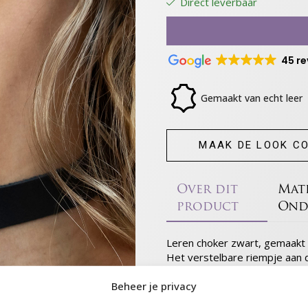
Direct leverbaar
45 r
Gemaakt van echt leer
MAAK DE LOOK C
Over dit
Mat
product
Ond
Leren choker zwart, gemaakt v
Het verstelbare riempje aan d
choker mooi aansluit zonder t
Beheer je privacy
Gemaakt voor erotische avonden