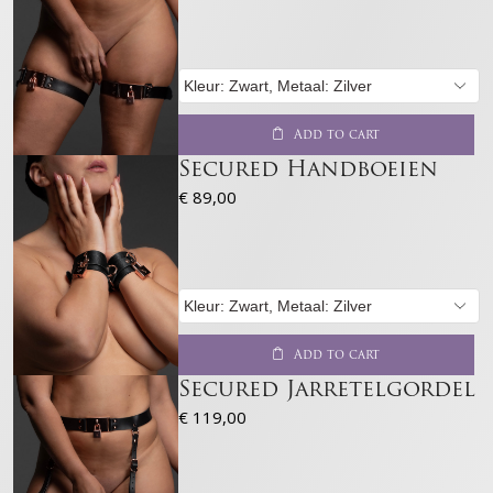
Gegevens uit andere gegevensbronnen met elkaar
matchen en combineren, Verschillende apparaten
linken, Apparaten identificeren op basis van
automatisch verzonden informatie.
Zorg dragen voor beveiliging, fraude
Add to cart
voorkomen en detecteren en fouten
Secured Handboeien
Altijd actief
opsporen, Advertenties en content leveren
€
89,00
en tonen, Privacykeuzes opslaan en delen.
Add to cart
Secured Jarretelgordel
€
119,00