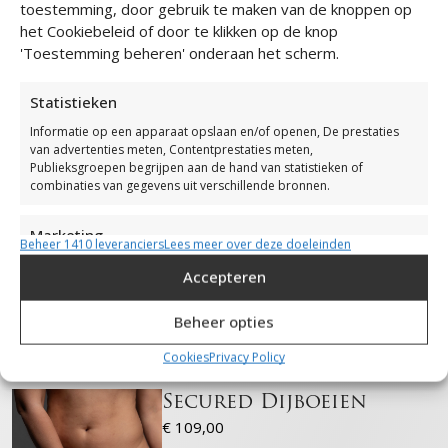
toestemming, door gebruik te maken van de knoppen op
het Cookiebeleid of door te klikken op de knop
'Toestemming beheren' onderaan het scherm.
Statistieken
Informatie op een apparaat opslaan en/of openen, De prestaties
van advertenties meten, Contentprestaties meten,
Publieksgroepen begrijpen aan de hand van statistieken of
combinaties van gegevens uit verschillende bronnen.
Marketing
Beheer 1410 leveranciers
Lees meer over deze doeleinden
Informatie op een apparaat opslaan en/of openen, Beperkte
Accepteren
gegevens gebruiken om advertenties te selecteren, Profielen
aanmaken ten behoeve van gepersonaliseerde advertenties,
Profielen gebruiken voor de selectie van gepersonaliseerde
Beheer opties
advertenties, Profielen aanmaken ter personalisatie van content,
Profielen gebruiken ter selectie van gepersonaliseerde content,
Cookies
Privacy Policy
Diensten ontwikkelen en verbeteren, Beperkte gegevens gebruiken
om content te selecteren.
Secured Dijboeien
€
109,00
Toepassingen
Altijd actief