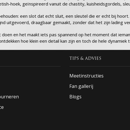
fetish-hoek, geïnspireerd vanuit de chastity, kuisheidsgordels, sle
ehouden: een slot dat echt sluit, een sleutel die er echt bij hoort
jnd uitgevoerd, draagbaar gemaakt, zonder dat het zijn lading ver
et doen en het maakt iets pas spannend op het moment dat iemand
ntdekken hoe klein een detail kan zijn en toch de hele dynamiek t
TIPS & ADVIES
Meetinstructies
Fan gallerij
tourneren
Blogs
ce