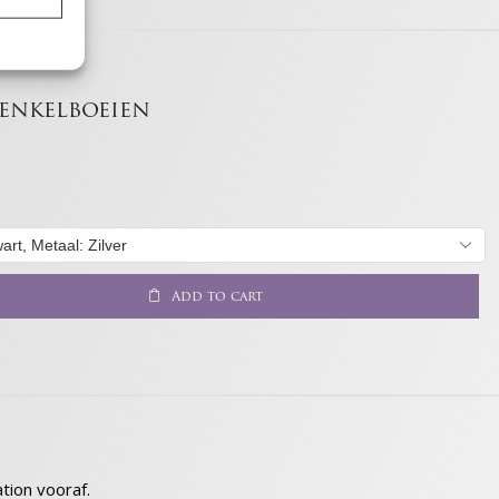
t
enkelboeien
ijd actief
Add to cart
ijd actief
ion vooraf.