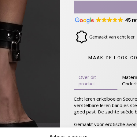
45 r
Gemaakt van echt leer
MAAK DE LOOK C
Over dit
Materi
product
Onder
Echt leren enkelboeien Secure
verstelbare leren bandjes ste
goed past. De zachte suède bi
Gemaakt voor erotische avond
zitten waar ze horen, zodat je
Beheer je privacy