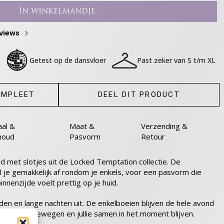
In winkelmandje
eviews
Getest op de dansvloer
Past zeker van S t/m XL
OMPLEET
DEEL DIT PRODUCT
aal &
Maat &
Verzending &
houd
Pasvorm
Retour
d met slotjes uit de Locked Temptation collectie. De
l je gemakkelijk af rondom je enkels, voor een pasvorm die
nnenzijde voelt prettig op je huid.
en en lange nachten uit. De enkelboeien blijven de hele avond
 vrij kunt bewegen en jullie samen in het moment blijven.