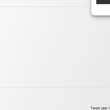
Marke
Informa
adverte
adverten
Profiele
geperso
gebruik
Toepa
Gegeven
Verschi
verzond
Zorg d
en fou
Privac
Twee jaar 