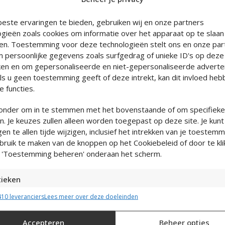
Echt leer met zachte suède b
este ervaringen te bieden, gebruiken wij en onze partners
Ontworpen in eigen atelier in
ogieën zoals cookies om informatie over het apparaat op te slaan
Ruim verstelbaar dankzij Adju
en. Toestemming voor deze technologieën stelt ons en onze part
Slotje met VoyeurX-gravure
m persoonlijke gegevens zoals surfgedrag of unieke ID's op deze 
Set van 2, draag los of met ke
en en om gepersonaliseerde en niet-gepersonaliseerde adverte
Als u geen toestemming geeft of deze intrekt, kan dit invloed he
 functies.
eronder om in te stemmen met het bovenstaande of om specifiek
. Je keuzes zullen alleen worden toegepast op deze site. Je kunt
ngen te allen tijde wijzigen, inclusief het intrekken van je toestemm
bruik te maken van de knoppen op het Cookiebeleid of door te kl
 'Toestemming beheren' onderaan het scherm.
tieken
tie op een apparaat opslaan en/of openen, De prestaties van advertenties met
10 leveranciers
Lees meer over deze doeleinden
prestaties meten, Publieksgroepen begrijpen aan de hand van statistieken of
ties van gegevens uit verschillende bronnen.
Accepteren
Beheer opties