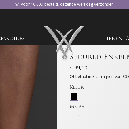
Voor 16.00u besteld, dezelfde werkdag verzonden
ESSOIRES
HEREN
Secured Enkel
€
99,00
Of betaal in 3 termijnen van €
Kleur
Metaal
ROSÉ