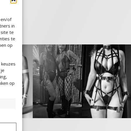
innenzijde
 Nederland
 en/of
stable Fit™
ners in
site te
tting
nties te
bben op
e keuzes
 je
ing,
ikken op
en,