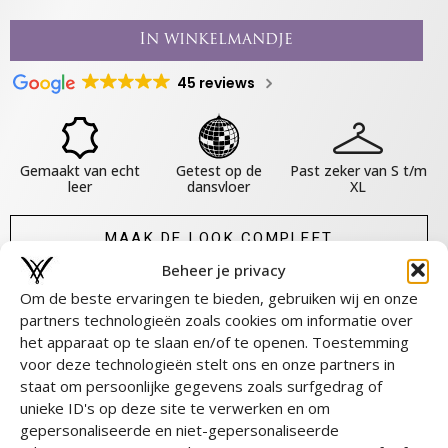
In winkelmandje
45 reviews
Gemaakt van echt
Getest op de
Past zeker van S t/m
leer
dansvloer
XL
MAAK DE LOOK COMPLEET
Beheer je privacy
DEEL DIT PRODUCT
Om de beste ervaringen te bieden, gebruiken wij en onze
partners technologieën zoals cookies om informatie over
het apparaat op te slaan en/of te openen. Toestemming
Over dit product
voor deze technologieën stelt ons en onze partners in
staat om persoonlijke gegevens zoals surfgedrag of
Materiaal & Onderhoud
unieke ID's op deze site te verwerken en om
Maat & Pasvorm
gepersonaliseerde en niet-gepersonaliseerde