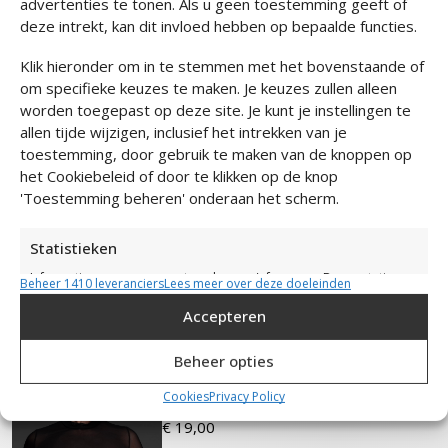
advertenties te tonen. Als u geen toestemming geeft of
Verzending & Retour
deze intrekt, kan dit invloed hebben op bepaalde functies.
Klik hieronder om in te stemmen met het bovenstaande of
om specifieke keuzes te maken. Je keuzes zullen alleen
worden toegepast op deze site. Je kunt je instellingen te
Maak de look compleet
allen tijde wijzigen, inclusief het intrekken van je
toestemming, door gebruik te maken van de knoppen op
het Cookiebeleid of door te klikken op de knop
'Toestemming beheren' onderaan het scherm.
Lange Mouwen Body
Mesh
Statistieken
€
49,00
Informatie op een apparaat opslaan en/of openen, De prestaties
Beheer 1410 leveranciers
Lees meer over deze doeleinden
van advertenties meten, Contentprestaties meten,
Publieksgroepen begrijpen aan de hand van statistieken of
Accepteren
combinaties van gegevens uit verschillende bronnen.
Beheer opties
Add to cart
Marketing
Cookies
Privacy Policy
Bolero Mesh
Informatie op een apparaat opslaan en/of openen, Beperkte
€
19,00
gegevens gebruiken om advertenties te selecteren, Profielen
aanmaken ten behoeve van gepersonaliseerde advertenties,