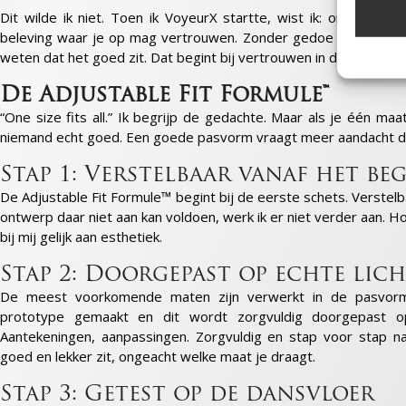
Dit wilde ik niet. Toen ik VoyeurX startte, wist ik: online best
beleving waar je op mag vertrouwen. Zonder gedoe en maaton
Marke
weten dat het goed zit. Dat begint bij vertrouwen in de pasvorm
Informa
adverte
De Adjustable Fit Formule™
adverten
Profiele
“One size fits all.” Ik begrijp de gedachte. Maar als je één ma
geperso
niemand echt goed. Een goede pasvorm vraagt meer aandacht da
gebruik
Stap 1: Verstelbaar vanaf het be
Toepa
De Adjustable Fit Formule™ begint bij de eerste schets. Verstelb
ontwerp daar niet aan kan voldoen, werk ik er niet verder aan. H
Gegeven
Verschi
bij mij gelijk aan esthetiek.
verzond
Stap 2: Doorgepast op echte lic
Zorg d
De meest voorkomende maten zijn verwerkt in de pasvorm
en fou
prototype gemaakt en dit wordt zorgvuldig doorgepast op
Privac
Aantekeningen, aanpassingen. Zorgvuldig en stap voor stap na
goed en lekker zit, ongeacht welke maat je draagt.
Stap 3: Getest op de dansvloer