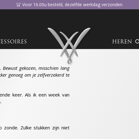
Voor 16.00u besteld, dezelfde werkdag verzonden
ESSOIRES
HEREN
Ontwor
nacht. 
dje. Bewust gekozen, misschien lang
kleding
lekker genoeg om je zelfverzekerd te
Hoe de Adjustable Fit 
gende keer. Als ik een week van
.
 zonde. Zulke stukken zijn niet