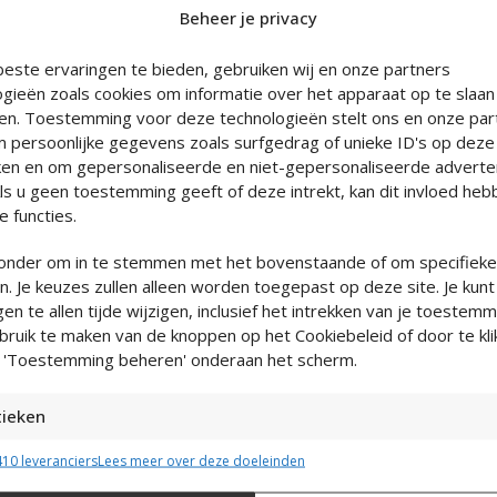
Beheer je privacy
en je een maat voor nu, geen
este ervaringen te bieden, gebruiken wij en onze partners
ogieën zoals cookies om informatie over het apparaat op te slaan
ijdje net even anders. En op de
en. Toestemming voor deze technologieën stelt ons en onze part
huis voor de spiegel. Een vaste
m persoonlijke gegevens zoals surfgedrag of unieke ID's op deze 
en en om gepersonaliseerde en niet-gepersonaliseerde adverte
Als u geen toestemming geeft of deze intrekt, kan dit invloed he
e zekerheid op de avond zelf én
 functies.
gt.
eronder om in te stemmen met het bovenstaande of om specifiek
s vertrouwen
. Je keuzes zullen alleen worden toegepast op deze site. Je kunt
ik nodig? Valt dit merk groot of
ngen te allen tijde wijzigen, inclusief het intrekken van je toestemm
bruik te maken van de knoppen op het Cookiebeleid of door te kl
 'Toestemming beheren' onderaan het scherm.
or de spiegel. Die strakkere of
t twijfelend.
tieken
nvragen, inpakken, postkantoor.
tie op een apparaat opslaan en/of openen, De prestaties van advertenties met
10 leveranciers
Lees meer over deze doeleinden
prestaties meten, Publieksgroepen begrijpen aan de hand van statistieken of
ties van gegevens uit verschillende bronnen.