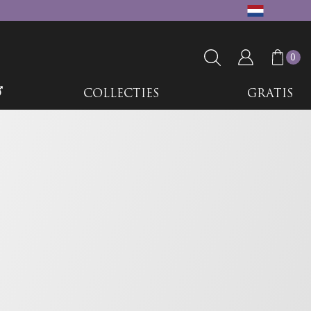
0
COLLECTIES
GRATIS
pen voor de
Niet voor de
kast.
Formule™ ontstond en wat dat voor jullie betekent.