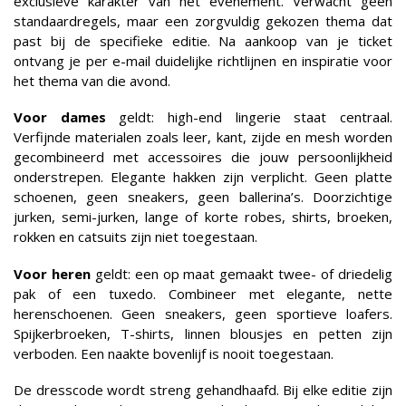
exclusieve karakter van het evenement. Verwacht geen
standaardregels, maar een zorgvuldig gekozen thema dat
past bij de specifieke editie. Na aankoop van je ticket
ontvang je per e-mail duidelijke richtlijnen en inspiratie voor
het thema van die avond.
Voor dames
geldt: high-end lingerie staat centraal.
Verfijnde materialen zoals leer, kant, zijde en mesh worden
gecombineerd met accessoires die jouw persoonlijkheid
onderstrepen. Elegante hakken zijn verplicht. Geen platte
schoenen, geen sneakers, geen ballerina’s. Doorzichtige
jurken, semi-jurken, lange of korte robes, shirts, broeken,
rokken en catsuits zijn niet toegestaan.
Voor heren
geldt: een op maat gemaakt twee- of driedelig
pak of een tuxedo. Combineer met elegante, nette
herenschoenen. Geen sneakers, geen sportieve loafers.
Spijkerbroeken, T-shirts, linnen blousjes en petten zijn
verboden. Een naakte bovenlijf is nooit toegestaan.
De dresscode wordt streng gehandhaafd. Bij elke editie zijn