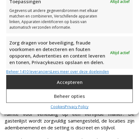
Ontdek in deze blog wat Caviar de la Nuit zo bijzonder
Toepassingen
Altijd actief
maakt. Alles over de dresscode, het membership, de
Gegevens uit andere gegevensbronnen met elkaar
locaties en de sfeer van dit high-end erotische feest voor
matchen en combineren, Verschillende apparaten
stellen en vrouwen in België en Nederland.
linken, Apparaten identificeren op basis van
automatisch verzonden informatie.
Wat is Caviar de la Nuit?
Caviar de la Nuit is een exclusief lingeriefeest voor koppels,
Zorg dragen voor beveiliging, fraude
opgericht door Beau in de winter van 2015. Wat begon met
voorkomen en detecteren en fouten
Altijd actief
een eerste editie in een kasteel in Antwerpen, is uitgegroeid
opsporen, Advertenties en content leveren
tot een vaste waarde binnen de open-minded community in
en tonen, Privacykeuzes opslaan en delen.
België en Nederland. Vandaag is Caviar de la Nuit een
Beheer 1410 leveranciers
Lees meer over deze doeleinden
besloten gemeenschap van honderden stijlvolle koppels die
meerdere keren per jaar samenkomen op zorgvuldig
Accepteren
geselecteerde locaties.
Beheer opties
De avonden draaien om verfijning, sensualiteit en esthetiek.
Geen provocatie, geen extremen — wel klasse, sfeer en
Cookies
Privacy Policy
ruimte voor verleiding op een verfijnde manier. De
gastenlijst wordt zorgvuldig samengesteld, de locaties zijn
adembenemend en de setting is discreet en stijlvol.