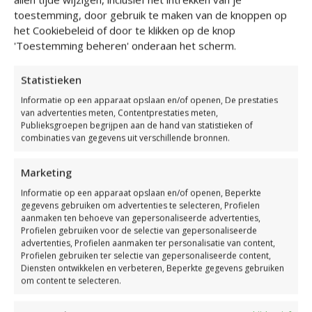
toestemming, door gebruik te maken van de knoppen op
het Cookiebeleid of door te klikken op de knop
'Toestemming beheren' onderaan het scherm.
Statistieken
Informatie op een apparaat opslaan en/of openen, De prestaties
van advertenties meten, Contentprestaties meten,
Publieksgroepen begrijpen aan de hand van statistieken of
combinaties van gegevens uit verschillende bronnen.
Marketing
Informatie op een apparaat opslaan en/of openen, Beperkte
gegevens gebruiken om advertenties te selecteren, Profielen
aanmaken ten behoeve van gepersonaliseerde advertenties,
Profielen gebruiken voor de selectie van gepersonaliseerde
Caviar de la Nuit
advertenties, Profielen aanmaken ter personalisatie van content,
Profielen gebruiken ter selectie van gepersonaliseerde content,
Caviar de la Nuit: alles wat je
Diensten ontwikkelen en verbeteren, Beperkte gegevens gebruiken
moet weten over dit exclusieve
om content te selecteren.
lingeriefeest voor koppels