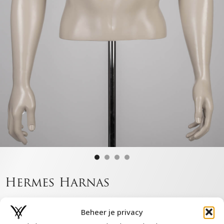
Hermes Harnas
€
99,00
Beheer je privacy
Of betaal in 3 termijnen van €33,00 met