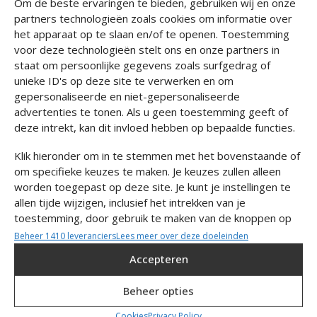
Om de beste ervaringen te bieden, gebruiken wij en onze
Kleur
partners technologieën zoals cookies om informatie over
het apparaat op te slaan en/of te openen. Toestemming
voor deze technologieën stelt ons en onze partners in
Metaal
staat om persoonlijke gegevens zoals surfgedrag of
unieke ID's op deze site te verwerken en om
ZILVER
GOUD
GUNMETAL
gepersonaliseerde en niet-gepersonaliseerde
advertenties te tonen. Als u geen toestemming geeft of
Direct leverbaar
deze intrekt, kan dit invloed hebben op bepaalde functies.
Klik hieronder om in te stemmen met het bovenstaande of
In winkelmandje
om specifieke keuzes te maken. Je keuzes zullen alleen
worden toegepast op deze site. Je kunt je instellingen te
allen tijde wijzigen, inclusief het intrekken van je
Over dit product
toestemming, door gebruik te maken van de knoppen op
het Cookiebeleid of door te klikken op de knop
Beheer 1410 leveranciers
Lees meer over deze doeleinden
Maat & Pasvorm
'Toestemming beheren' onderaan het scherm.
Accepteren
Materiaal & Onderhoud
Statistieken
Beheer opties
Verzending & Retour
Informatie op een apparaat opslaan en/of openen, De prestaties
Cookies
Privacy Policy