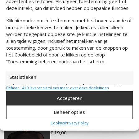
advertenties te tonen. Als u geen toestemming geeft of
Verzending & Retour
deze intrekt, kan dit invloed hebben op bepaalde functies.
Klik hieronder om in te stemmen met het bovenstaande of
om specifieke keuzes te maken. Je keuzes zullen alleen
worden toegepast op deze site. Je kunt je instellingen te
Maak de look compleet
allen tijde wijzigen, inclusief het intrekken van je
toestemming, door gebruik te maken van de knoppen op
het Cookiebeleid of door te klikken op de knop
'Toestemming beheren' onderaan het scherm.
Lange Mouwen Body
Mesh
Statistieken
€
49,00
Informatie op een apparaat opslaan en/of openen, De prestaties
Beheer 1410 leveranciers
Lees meer over deze doeleinden
van advertenties meten, Contentprestaties meten,
Publieksgroepen begrijpen aan de hand van statistieken of
Accepteren
combinaties van gegevens uit verschillende bronnen.
Beheer opties
Add to cart
Marketing
Cookies
Privacy Policy
Bolero Mesh
Informatie op een apparaat opslaan en/of openen, Beperkte
€
19,00
gegevens gebruiken om advertenties te selecteren, Profielen
aanmaken ten behoeve van gepersonaliseerde advertenties,