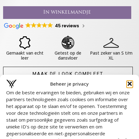
In winkelmandje
45 reviews
Gemaakt van echt
Getest op de
Past zeker van S t/m
leer
dansvloer
XL
MAAK DE LOOK COMPLEET
Beheer je privacy
DEEL DIT PRODUCT
Om de beste ervaringen te bieden, gebruiken wij en onze
partners technologieën zoals cookies om informatie over
het apparaat op te slaan en/of te openen. Toestemming
Over dit product
voor deze technologieën stelt ons en onze partners in
staat om persoonlijke gegevens zoals surfgedrag of
Materiaal & Onderhoud
unieke ID's op deze site te verwerken en om
Maat & Pasvorm
gepersonaliseerde en niet-gepersonaliseerde