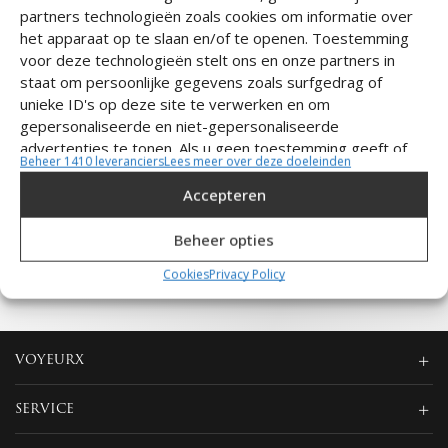
partners technologieën zoals cookies om informatie over
ER ZIJN GEEN PRODUCTEN
het apparaat op te slaan en/of te openen. Toestemming
voor deze technologieën stelt ons en onze partners in
GEVONDEN
staat om persoonlijke gegevens zoals surfgedrag of
unieke ID's op deze site te verwerken en om
Controleer je spelling of zoek opnieuw met minder specifieke
gepersonaliseerde en niet-gepersonaliseerde
termen.
advertenties te tonen. Als u geen toestemming geeft of
Beheer 1410 leveranciers
Lees meer over deze doeleinden
deze intrekt, kan dit invloed hebben op bepaalde functies.
Terug naar de winkel
Accepteren
Klik hieronder om in te stemmen met het bovenstaande of
om specifieke keuzes te maken. Je keuzes zullen alleen
Beheer opties
worden toegepast op deze site. Je kunt je instellingen te
allen tijde wijzigen, inclusief het intrekken van je
Cookies
Privacy Policy
toestemming, door gebruik te maken van de knoppen op
het Cookiebeleid of door te klikken op de knop
'Toestemming beheren' onderaan het scherm.
VOYEURX
Statistieken
SERVICE
Informatie op een apparaat opslaan en/of openen, De prestaties
van advertenties meten, Contentprestaties meten,