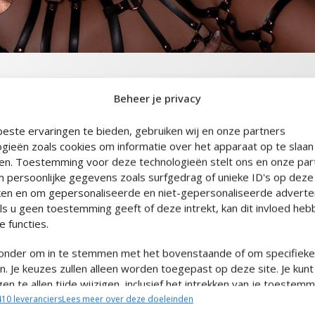
Beheer je privacy
KLEUR
este ervaringen te bieden, gebruiken wij en onze partners
ogieën zoals cookies om informatie over het apparaat op te slaan
en. Toestemming voor deze technologieën stelt ons en onze part
m persoonlijke gegevens zoals surfgedrag of unieke ID's op deze 
en en om gepersonaliseerde en niet-gepersonaliseerde adverte
Als u geen toestemming geeft of deze intrekt, kan dit invloed he
 functies.
eronder om in te stemmen met het bovenstaande of om specifiek
. Je keuzes zullen alleen worden toegepast op deze site. Je kunt
ngen te allen tijde wijzigen, inclusief het intrekken van je toestemm
bruik te maken van de knoppen op het Cookiebeleid of door te kl
10 leveranciers
Lees meer over deze doeleinden
 'Toestemming beheren' onderaan het scherm.