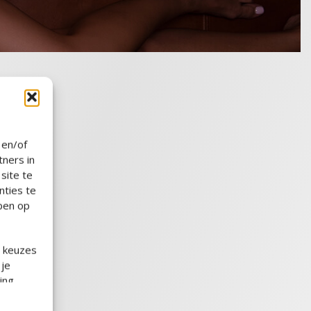
 en/of
ners in
site te
nties te
bben op
e keuzes
 je
ing,
ikken op