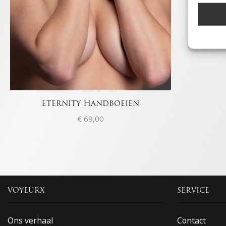
Statis
Informa
Content
combina
Marke
Informa
Eternity Handboeien
adverte
adverten
€
69,00
Profiele
geperso
gebruik
Toepa
Gegeven
VOYEURX
SERVICE
Verschi
verzond
Ons verhaal
Contact