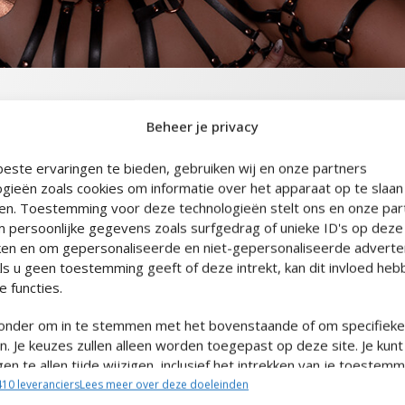
Beheer je privacy
KLEUR
este ervaringen te bieden, gebruiken wij en onze partners
ogieën zoals cookies om informatie over het apparaat op te slaan
en. Toestemming voor deze technologieën stelt ons en onze part
m persoonlijke gegevens zoals surfgedrag of unieke ID's op deze 
en en om gepersonaliseerde en niet-gepersonaliseerde adverte
Als u geen toestemming geeft of deze intrekt, kan dit invloed he
 functies.
eronder om in te stemmen met het bovenstaande of om specifiek
. Je keuzes zullen alleen worden toegepast op deze site. Je kunt
ngen te allen tijde wijzigen, inclusief het intrekken van je toestemm
bruik te maken van de knoppen op het Cookiebeleid of door te kl
10 leveranciers
Lees meer over deze doeleinden
 'Toestemming beheren' onderaan het scherm.