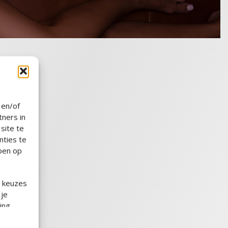
 en/of
ners in
site te
nties te
bben op
e keuzes
 je
ing,
ikken op