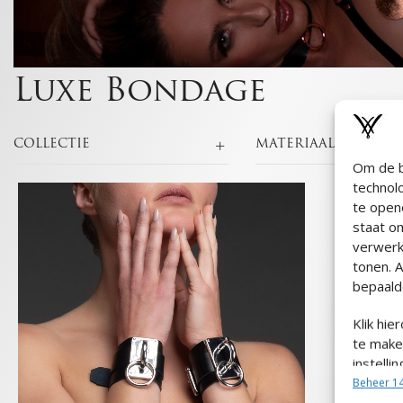
Luxe Bondage
COLLECTIE
MATERIAAL
Om de b
technol
te open
staat o
verwerk
tonen. 
bepaalde
Klik hi
te maken
instelli
door ge
Beheer 14
de knop