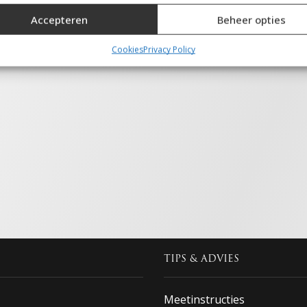
Accepteren
Beheer opties
tieken
Cookies
Privacy Policy
tie op een apparaat opslaan en/of openen, De prestaties van advertenties met
prestaties meten, Publieksgroepen begrijpen aan de hand van statistieken of
ties van gegevens uit verschillende bronnen.
ting
tie op een apparaat opslaan en/of openen, Beperkte gegevens gebruiken om
nties te selecteren, Profielen aanmaken ten behoeve van gepersonaliseerde
ties, Profielen gebruiken voor de selectie van gepersonaliseerde advertenties,
n aanmaken ter personalisatie van content, Profielen gebruiken ter selectie van
naliseerde content, Diensten ontwikkelen en verbeteren, Beperkte gegevens
en om content te selecteren.
ssingen
Alt
s uit andere gegevensbronnen met elkaar matchen en combineren,
TIPS & ADVIES
llende apparaten linken, Apparaten identificeren op basis van automatisch
en informatie.
Meetinstructies