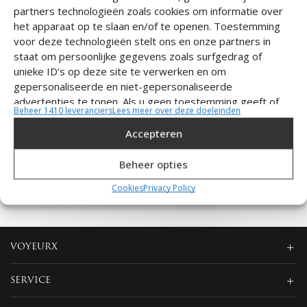
partners technologieën zoals cookies om informatie over
ER ZIJN GEEN PRODUCTEN
het apparaat op te slaan en/of te openen. Toestemming
voor deze technologieën stelt ons en onze partners in
GEVONDEN
staat om persoonlijke gegevens zoals surfgedrag of
unieke ID's op deze site te verwerken en om
Controleer je spelling of zoek opnieuw met minder specifieke
gepersonaliseerde en niet-gepersonaliseerde
termen.
advertenties te tonen. Als u geen toestemming geeft of
Beheer 1410 leveranciers
Lees meer over deze doeleinden
deze intrekt, kan dit invloed hebben op bepaalde functies.
Terug naar de winkel
Accepteren
Klik hieronder om in te stemmen met het bovenstaande of
om specifieke keuzes te maken. Je keuzes zullen alleen
Beheer opties
worden toegepast op deze site. Je kunt je instellingen te
allen tijde wijzigen, inclusief het intrekken van je
Cookies
Privacy Policy
toestemming, door gebruik te maken van de knoppen op
het Cookiebeleid of door te klikken op de knop
'Toestemming beheren' onderaan het scherm.
VOYEURX
Statistieken
SERVICE
Informatie op een apparaat opslaan en/of openen, De prestaties
van advertenties meten, Contentprestaties meten,