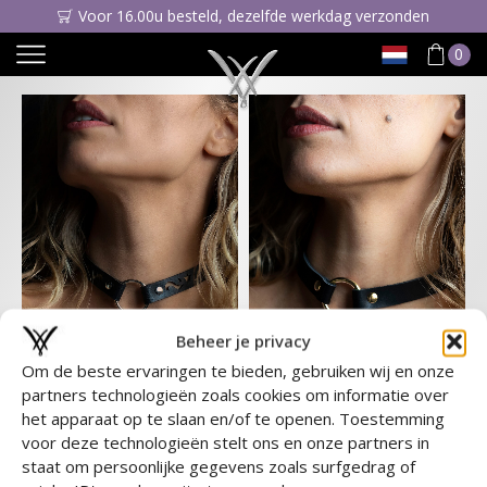
Voor 16.00u besteld, dezelfde werkdag verzonden
0
Beheer je privacy
Om de beste ervaringen te bieden, gebruiken wij en onze
partners technologieën zoals cookies om informatie over
Gratis choker
het apparaat op te slaan en/of te openen. Toestemming
lasercut
voor deze technologieën stelt ons en onze partners in
Gratis choker zwart
staat om persoonlijke gegevens zoals surfgedrag of
€
0,00
€
0,00