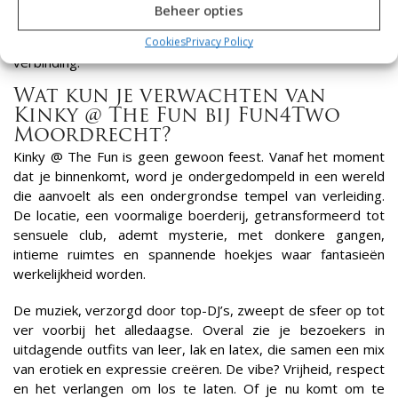
The Fun, hoe de dresscode werkt, wat de sfeer zo
Beheer opties
bijzonder maakt en waarom dit feest perfect is voor
iedereen die op zoek is naar vrijheid, verleiding en
Cookies
Privacy Policy
verbinding.
Wat kun je verwachten van
Kinky @ The Fun bij Fun4Two
Moordrecht?
Kinky @ The Fun is geen gewoon feest. Vanaf het moment
dat je binnenkomt, word je ondergedompeld in een wereld
die aanvoelt als een ondergrondse tempel van verleiding.
De locatie, een voormalige boerderij, getransformeerd tot
sensuele club, ademt mysterie, met donkere gangen,
intieme ruimtes en spannende hoekjes waar fantasieën
werkelijkheid worden.
De muziek, verzorgd door top-DJ’s, zweept de sfeer op tot
ver voorbij het alledaagse. Overal zie je bezoekers in
uitdagende outfits van leer, lak en latex, die samen een mix
van erotiek en expressie creëren. De vibe? Vrijheid, respect
en het verlangen om los te laten. Of je nu komt om te