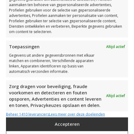
aanmaken ten behoeve van gepersonaliseerde advertenties,
Profielen gebruiken voor de selectie van gepersonaliseerde
Kinky @ the Fun
advertenties, Profielen aanmaken ter personalisatie van content,
Profielen gebruiken ter selectie van gepersonaliseerde content,
Wat is Kinky @ The Fun? Alles
Diensten ontwikkelen en verbeteren, Beperkte gegevens gebruiken
over het kinky feest bij
om content te selecteren.
Fun4Two in Moordrecht
Ontdek Kinky at the Fun in Fun4Two Moordrecht: een
Toepassingen
Altijd actief
exclusief fetish feest in een swingersclub, met dresscode,
Gegevens uit andere gegevensbronnen met elkaar
sfeer, tickets en tips voor beginners.
matchen en combineren, Verschillende apparaten
linken, Apparaten identificeren op basis van
Er zijn maar weinig plekken waar je je zo volledig jezelf kunt
automatisch verzonden informatie.
zijn als bij Kinky @ The Fun. Dit exclusieve kinky feest,
georganiseerd door Fun4Two in Moordrecht, heeft zich
Zorg dragen voor beveiliging, fraude
ontwikkeld tot een van de bekendste fetish events van
voorkomen en detecteren en fouten
Altijd actief
Nederland. Elke editie trekt een kleurrijke mix van
opsporen, Advertenties en content leveren
bezoekers, van nieuwsgierige nieuwkomers tot ervaren
en tonen, Privacykeuzes opslaan en delen.
liefhebbers, die samen een nacht vol muziek, sensualiteit en
Beheer 1410 leveranciers
Lees meer over deze doeleinden
gelijkgestemden delen.
Accepteren
In dit blog ontdek je wat je kunt verwachten van Kinky @