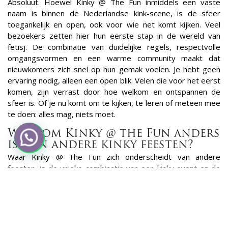
Absoluut. Hoewel Kinky @ The Fun inmiddels een vaste
naam is binnen de Nederlandse kink-scene, is de sfeer
toegankelijk en open, ook voor wie net komt kijken. Veel
bezoekers zetten hier hun eerste stap in de wereld van
fetisj. De combinatie van duidelijke regels, respectvolle
omgangsvormen en een warme community maakt dat
nieuwkomers zich snel op hun gemak voelen. Je hebt geen
ervaring nodig, alleen een open blik. Velen die voor het eerst
komen, zijn verrast door hoe welkom en ontspannen de
sfeer is. Of je nu komt om te kijken, te leren of meteen mee
te doen: alles mag, niets moet.
Waarom Kinky @ the Fun anders
is dan andere kinky feesten?
Waar Kinky @ The Fun zich onderscheidt van andere
feesten, is de unieke combinatie van een kinky event en de
setting van een luxe parenclub. Fun4Two is van oorsprong
een exclusieve club voor stellen en speelt een centrale rol in
de sfeer: intiem, stijlvol en tot in de puntjes verzorgd. De
locatie ademt klasse en vrijheid tegelijk: van de schitterende
inrichting tot de discrete en spannende indeling.